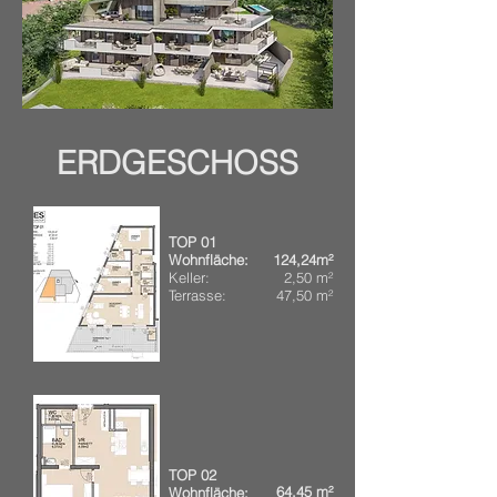
ERDGESCHOSS
​TOP 01
Wohnfläche:
124,24
m²
Keller:
2,50 m²
Terrasse:
47,50 m²
​TOP 02
64,45
m²
Wohnfläche: