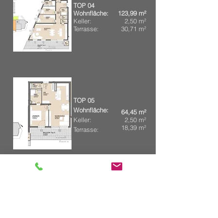
​TOP 04
Wohnfläche:
123,99
m²
Keller:
2,50 m²
Terrasse:
30,71 m²
​TOP 05
Wohnfläche:
64,45
m²
Keller:
2,50 m²
18,39 m²​
Terrasse:
​TOP 06
Wohnfläche:
Keller:
88,59
m²
Terrasse:
2,50 m²