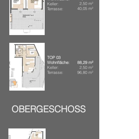
2,50 m²
Keller:
40,05 m²
Terrasse:
​TOP 03
Wohnfläche:
88,29 m²
Keller:
2,50 m²
Terrasse:
96,80 m²
OBERGESCHOSS