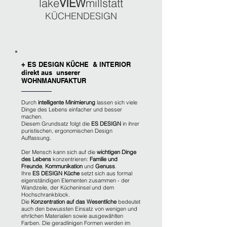
lake
VIEW
millstatt
KÜCHENDESIGN
+ ES DESIGN KÜCHE & INTERIOR
direkt aus unserer
WOHNMANUFAKTUR
Durch
intelligente Minimierung
lassen sich viele
Dinge des Lebens einfacher und besser
machen.
Diesem Grundsatz folgt die
ES DESIGN
in ihrer
puristischen, ergonomischen Design
Auffassung.
Der Mensch kann sich auf die
wichtigen Dinge
des Lebens
konzentrieren:
Familie und
Freunde
,
Kommunikation
und
Genuss
.
Ihre
ES DESIGN Küche
setzt sich aus formal
eigenständigen Elementen zusammen - der
Wandzeile, der Kücheninsel und dem
Hochschrankblock.
Die
Konzentration auf das Wesentliche
bedeutet
auch den bewussten Einsatz von wenigen und
ehrlichen Materialien sowie ausgewählten
Farben. Die geradlinigen Formen werden im