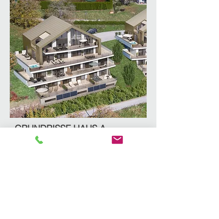
GRUNDRISSE HAUS A
ERDGESCHOSS
TOP A1
Wohnfläche:
52,89 m²
Terrasse:
27,45 m²
Keller:
3,43 m²