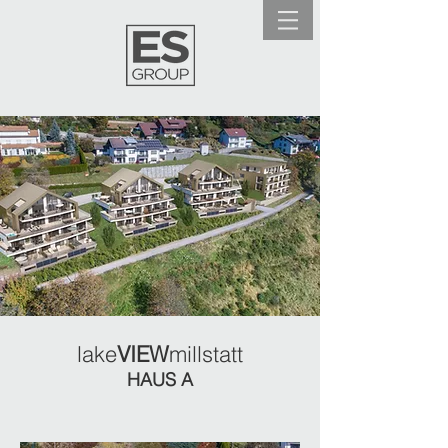
lake
VIEW
millstatt
HAUS A